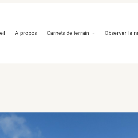
il
A propos
Carnets de terrain
Observer la n