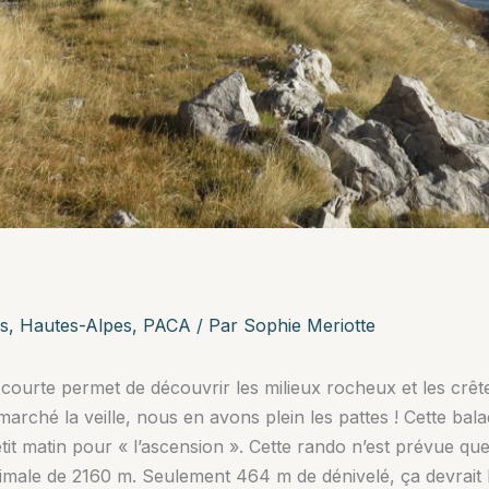
s
,
Hautes-Alpes
,
PACA
/ Par
Sophie Meriotte
 courte permet de découvrir les milieux rocheux et les crêt
ché la veille, nous en avons plein les pattes ! Cette balad
petit matin pour « l’ascension ». Cette rando n’est prévue q
male de 2160 m. Seulement 464 m de dénivelé, ça devrait le