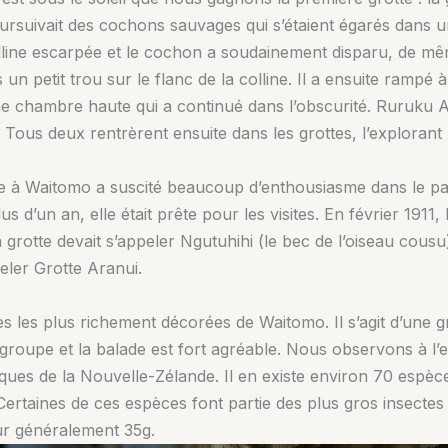
rsuivait des cochons sauvages qui s’étaient égarés dans u
ine escarpée et le cochon a soudainement disparu, de mêm
n petit trou sur le flanc de la colline. Il a ensuite rampé à 
ne chambre haute qui a continué dans l’obscurité. Ruruku A
 Tous deux rentrèrent ensuite dans les grottes, l’explorant
e à Waitomo a suscité beaucoup d’enthousiasme dans le pay
s d’un an, elle était prête pour les visites. En février 1911,
 la grotte devait s’appeler Ngutuhihi (le bec de l’oiseau cous
ppeler Grotte Aranui.
tes les plus richement décorées de Waitomo. Il s’agit d’une
roupe et la balade est fort agréable. Nous observons à l’e
ues de la Nouvelle-Zélande. Il en existe environ 70 espèc
. Certaines de ces espèces font partie des plus gros insec
ur généralement 35g.