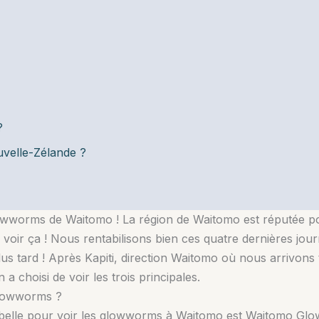
?
velle-Zélande ?
wworms de Waitomo ! La région de Waitomo est réputée pour 
voir ça ! Nous rentabilisons bien ces quatre dernières jour
s tard ! Après Kapiti, direction Waitomo où nous arrivons ta
 a choisi de voir les trois principales.
 glowworms ?
us belle pour voir les glowworms à Waitomo est Waitomo Glo