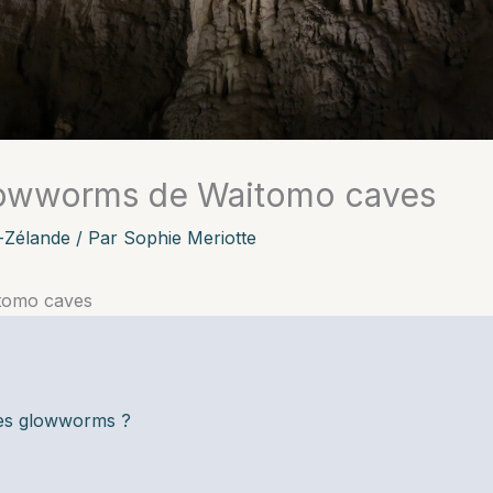
lowworms de Waitomo caves
-Zélande
/ Par
Sophie Meriotte
tomo caves
 les glowworms ?