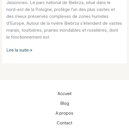
Jasionowo. Le parc national de Biebrza, situé dans le
nord-est de la Pologne, protège l’un des plus vastes et
des mieux préservés complexes de zones humides
d’Europe. Autour de la rivière Biebrza s’étendent de vastes
marais, tourbières, prairies inondables et roselières, dont
le fonctionnement est
Parc
Lire la suite »
national
de
Biebrza
:
la
piste
Accueil
de
Blog
Dolistowo
à
A propos
Jasionowo
Contact