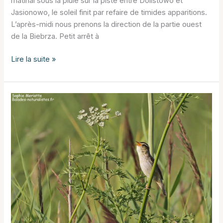
matinal sous la pluie sur la piste entre Dolistowo et
Jasionowo, le soleil finit par refaire de timides apparitions.
L’après-midi nous prenons la direction de la partie ouest
de la Biebrza. Petit arrêt à
La
Lire la suite »
partie
ouest
de
la
Biebrza