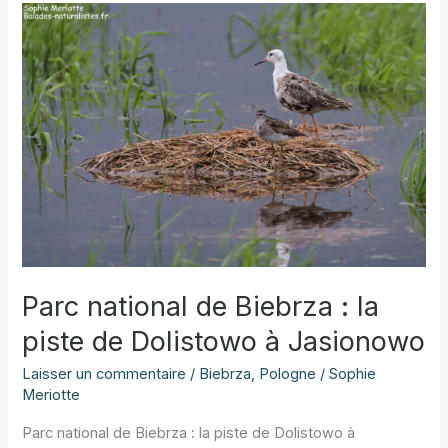
aquatique
à
Biebrza
Parc national de Biebrza : la
piste de Dolistowo à Jasionowo
Laisser un commentaire
/
Biebrza
,
Pologne
/
Sophie
Meriotte
Parc national de Biebrza : la piste de Dolistowo à