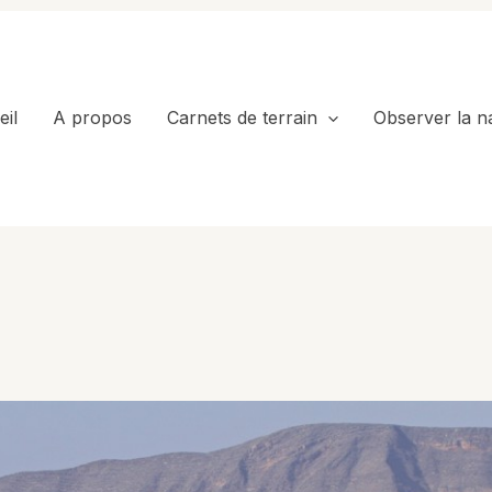
il
A propos
Carnets de terrain
Observer la n