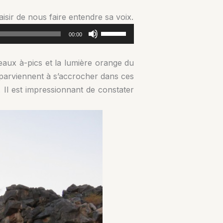
isir de nous faire entendre sa voix.
Utilisez
00:00
les
flèches
beaux à-pics et la lumière orange du
haut/bas
 parviennent à s’accrocher dans ces
pour
e. Il est impressionnant de constater
augmenter
ou
diminuer
le
volume.