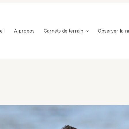
il
A propos
Carnets de terrain
Observer la n