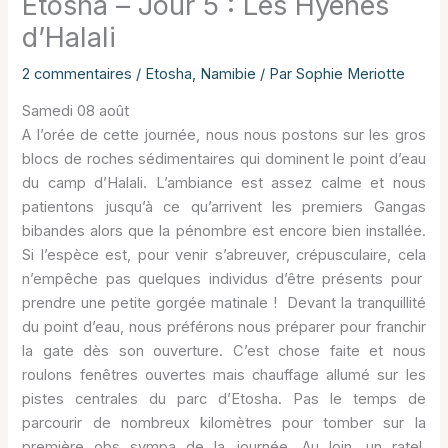
Etosha – Jour 5 : Les Hyènes
d’Halali
2 commentaires
/
Etosha
,
Namibie
/ Par
Sophie Meriotte
Samedi 08 août
A l’orée de cette journée, nous nous postons sur les gros
blocs de roches sédimentaires qui dominent le point d’eau
du camp d’Halali. L’ambiance est assez calme et nous
patientons jusqu’à ce qu’arrivent les premiers Gangas
bibandes alors que la pénombre est encore bien installée.
Si l’espèce est, pour venir s’abreuver, crépusculaire, cela
n’empêche pas quelques individus d’être présents pour
prendre une petite gorgée matinale ! Devant la tranquillité
du point d’eau, nous préférons nous préparer pour franchir
la gate dès son ouverture. C’est chose faite et nous
roulons fenêtres ouvertes mais chauffage allumé sur les
pistes centrales du parc d’Etosha. Pas le temps de
parcourir de nombreux kilomètres pour tomber sur la
première obs sympa de la journée. Au loin, un ratel