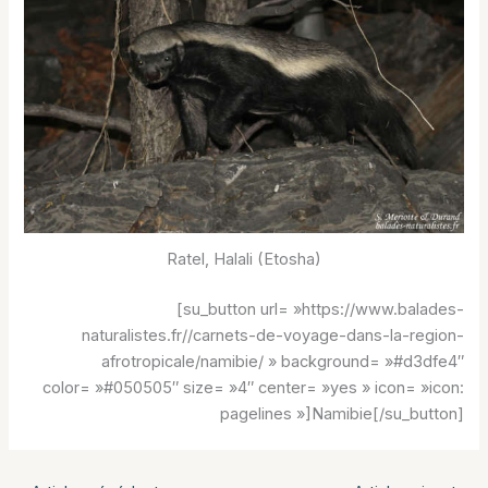
Ratel, Halali (Etosha)
[su_button url= »https://www.balades-
naturalistes.fr//carnets-de-voyage-dans-la-region-
afrotropicale/namibie/ » background= »#d3dfe4″
color= »#050505″ size= »4″ center= »yes » icon= »icon:
pagelines »]Namibie[/su_button]