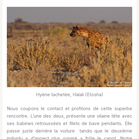
Hyène tachetée, Halali (Etosha)
Nous coupons le contact et profitons de cette superbe
rencontre. L’une des deux, présente une vilaine tête avec
ses babines retroussées et filets de bave pendants. Elle
passe juste derrière la voiture tandis que le deuxième
individu « d’aspect plus soigné » frôle le capot. Notre