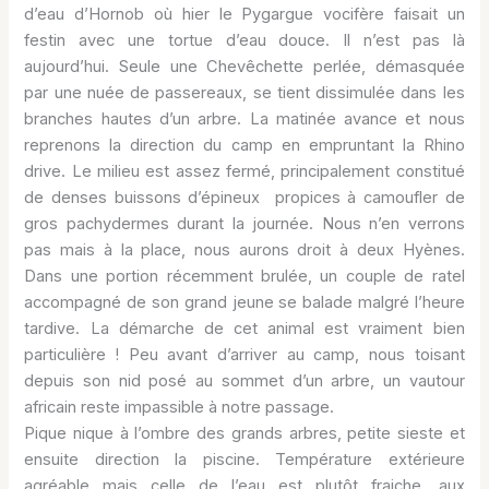
d’eau d’Hornob où hier le Pygargue vocifère faisait un
festin avec une tortue d’eau douce. Il n’est pas là
aujourd’hui. Seule une Chevêchette perlée, démasquée
par une nuée de passereaux, se tient dissimulée dans les
branches hautes d’un arbre. La matinée avance et nous
reprenons la direction du camp en empruntant la Rhino
drive. Le milieu est assez fermé, principalement constitué
de denses buissons d’épineux propices à camoufler de
gros pachydermes durant la journée. Nous n’en verrons
pas mais à la place, nous aurons droit à deux Hyènes.
Dans une portion récemment brulée, un couple de ratel
accompagné de son grand jeune se balade malgré l’heure
tardive. La démarche de cet animal est vraiment bien
particulière ! Peu avant d’arriver au camp, nous toisant
depuis son nid posé au sommet d’un arbre, un vautour
africain reste impassible à notre passage.
Pique nique à l’ombre des grands arbres, petite sieste et
ensuite direction la piscine. Température extérieure
agréable mais celle de l’eau est plutôt fraiche, aux