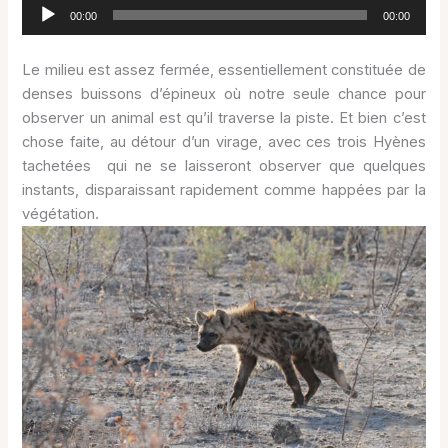
Lecteur
00:00
00:00
audio
Le milieu est assez fermée, essentiellement constituée de
denses buissons d’épineux où notre seule chance pour
observer un animal est qu’il traverse la piste. Et bien c’est
chose faite, au détour d’un virage, avec ces trois Hyènes
tachetées qui ne se laisseront observer que quelques
instants, disparaissant rapidement comme happées par la
végétation.