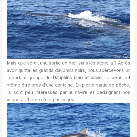
Mais que serait une sortie en mer sans les stenella ? Après
avoir quitté les grands dauphins noirs, nous apercevons un
important groupe de
Dauphins bleu et blanc
, ils semblent
même être près d’une centaine. En pleine partie de pêche,
ils sont peu intéressés par le navire et dédaignent nos
vagues. L’heure n’est pas au jeu !