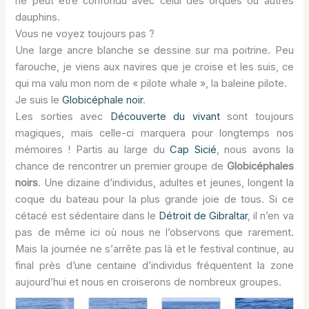
ne peut être confondu avec celui des orques ou autres
dauphins.
Vous ne voyez toujours pas ?
Une large ancre blanche se dessine sur ma poitrine. Peu
farouche, je viens aux navires que je croise et les suis, ce
qui ma valu mon nom de « pilote whale », la baleine pilote.
Je suis le
Globicéphale noir
.
Les sorties avec
Découverte du vivant
sont toujours
magiques, mais celle-ci marquera pour longtemps nos
mémoires ! Partis au large du
Cap Sicié
, nous avons la
chance de rencontrer un premier groupe de
Globicéphales
noirs
. Une dizaine d’individus, adultes et jeunes, longent la
coque du bateau pour la plus grande joie de tous. Si ce
cétacé est sédentaire dans le
Détroit de Gibraltar
, il n’en va
pas de même ici où nous ne l’observons que rarement.
Mais la journée ne s’arrête pas là et le festival continue, au
final près d’une centaine d’individus fréquentent la zone
aujourd’hui et nous en croiserons de nombreux groupes.