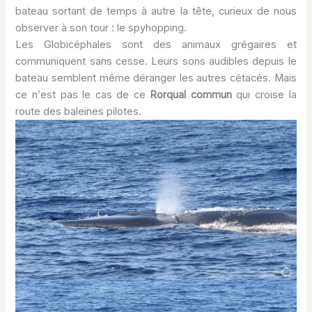
bateau sortant de temps à autre la tête, curieux de nous
observer à son tour : le spyhopping.
Les Globicéphales sont des animaux grégaires et
communiquent sans cesse. Leurs sons audibles depuis le
bateau semblent même déranger les autres cétacés. Mais
ce n’est pas le cas de ce
Rorqual commun
qui croise la
route des baleines pilotes.