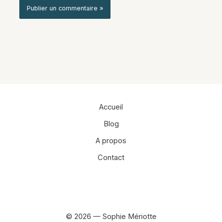
Alternative:
Accueil
Blog
A propos
Contact
Facebook
Instagram
© 2026 — Sophie Mériotte