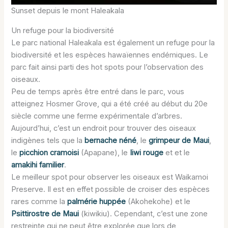
Sunset depuis le mont Haleakala
Un refuge pour la biodiversité
Le parc national Haleakala est également un refuge pour la
biodiversité et les espèces hawaïennes endémiques. Le
parc fait ainsi parti des hot spots pour l’observation des
oiseaux.
Peu de temps après être entré dans le parc, vous
atteignez Hosmer Grove, qui a été créé au début du 20e
siècle comme une ferme expérimentale d’arbres.
Aujourd’hui, c’est un endroit pour trouver des oiseaux
indigènes tels que la
bernache néné
, le
grimpeur de Maui
,
le
picchion cramoisi
(Apapane), le
Iiwi rouge
et et le
amakihi familier
.
Le meilleur spot pour observer les oiseaux est Waikamoi
Preserve. Il est en effet possible de croiser des espèces
rares comme la
palmérie huppée
(Akohekohe) et le
Psittirostre de Maui
(kiwikiu). Cependant, c’est une zone
restreinte qui ne peut être explorée que lors de