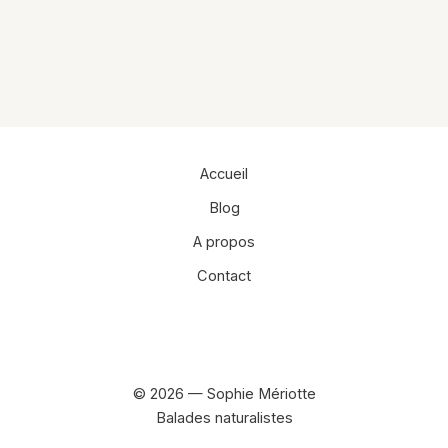
Alternative:
Accueil
Blog
A propos
Contact
Facebook
Instagram
© 2026 — Sophie Mériotte
Balades naturalistes