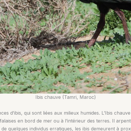
Ibis chauve (Tamri, Maroc)
s d’ibis, qui sont liées aux milieux humides. L’Ibis chauve e
alaises en bord de mer ou à l’intérieur des terres. Il arpente
de quelques individus erratiques, les ibis demeurent à proxim