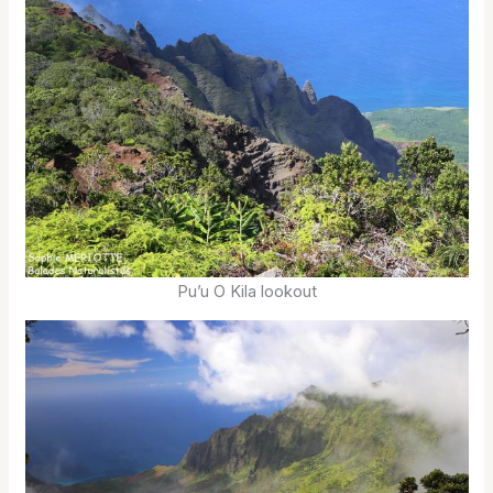
Pu’u O Kila lookout