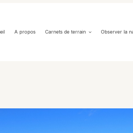
il
A propos
Carnets de terrain
Observer la n