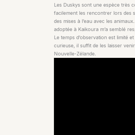
Les Duskys sont une espèce très c
facilement
les rencontrer lors des 
des mises à l’eau avec les animaux
adoptée à Kaikoura m’a semblé res
Le temps d’observation est limité et
curieuse, il suffit de les laisser v
Nouvelle-Zélande.