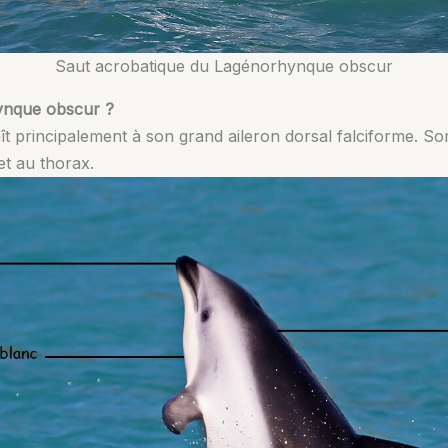
Saut acrobatique du Lagénorhynque obscur
ynque obscur ?
t principalement à son grand aileron dorsal falciforme. So
et au thorax.