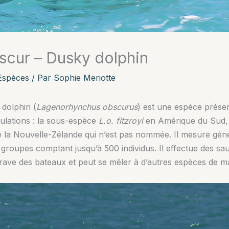
cur – Dusky dolphin
Espèces
/ Par
Sophie Meriotte
dolphin (
Lagenorhynchus obscurus
) est une espèce prése
pulations : la sous-espèce
L.o. fitzroyi
en Amérique du Sud
 la Nouvelle-Zélande qui n’est pas nommée. Il mesure géné
s groupes comptant jusqu’à 500 individus. Il effectue des sau
étrave des bateaux et peut se mêler à d’autres espèces de m