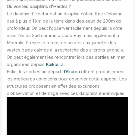
Où voir les dauphins d’Hector ?
Le dauphin d’Hector est un dauphin côtier. Il ne s’éloigne
pas à plus d’1 km de la terre dans des eaux de 200m de
profondeur. On peut l’observer facilement depuis la côte
dans l’île du Sud comme à Curio Bay mais également à
Moeraki. Prenez le temps de scruter aux jumelles les
vastes baies calmes à la recherche des ailerons arrondis.
On peut également les rencontrer lors des sorties en mer
organisées depuis
Kaikoura
.
Enfin, les sorties au départ
d’Akaroa
offrent probablement
les meilleures conditions pour observer cette espèce. Les
structures proposent en effet des excursions
d’observation et de nage avec ces dauphins endémiques.