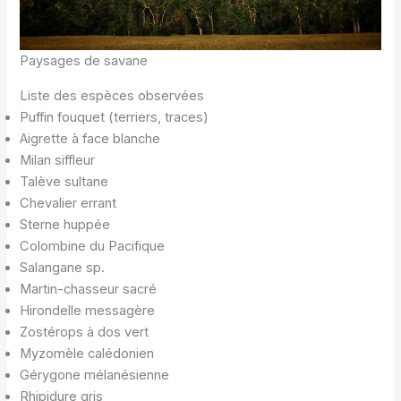
Paysages de savane
Liste des espèces observées
Puffin fouquet (terriers, traces)
Aigrette à face blanche
Milan siffleur
Talève sultane
Chevalier errant
Sterne huppée
Colombine du Pacifique
Salangane sp.
Martin-chasseur sacré
Hirondelle messagère
Zostérops à dos vert
Myzomèle calédonien
Gérygone mélanésienne
Rhipidure gris