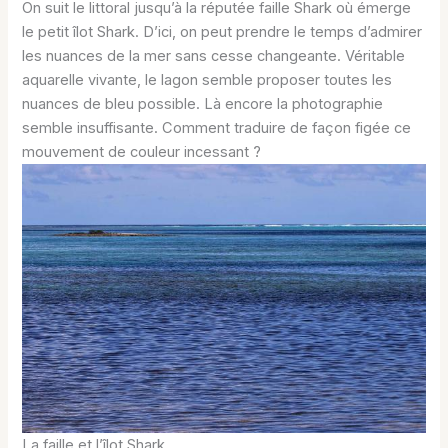
On suit le littoral jusqu’à la réputée faille Shark où émerge
le petit îlot Shark. D’ici, on peut prendre le temps d’admirer
les nuances de la mer sans cesse changeante. Véritable
aquarelle vivante, le lagon semble proposer toutes les
nuances de bleu possible. Là encore la photographie
semble insuffisante. Comment traduire de façon figée ce
mouvement de couleur incessant ?
La faille et l’îlot Shark