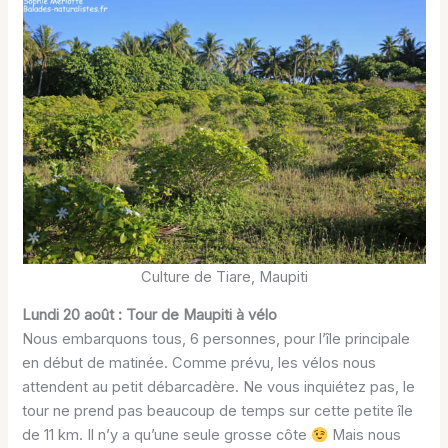
Culture de Tiare, Maupiti
Lundi 20 août : Tour de Maupiti à vélo
Nous embarquons tous, 6 personnes, pour l’île principale
en début de matinée. Comme prévu, les vélos nous
attendent au petit débarcadère. Ne vous inquiétez pas, le
tour ne prend pas beaucoup de temps sur cette petite île
de 11 km. Il n’y a qu’une seule grosse côte
Mais nous