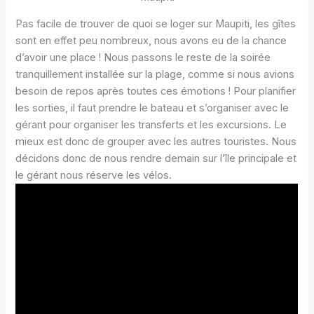
Pas facile de trouver de quoi se loger sur Maupiti, les gîtes
sont en effet peu nombreux, nous avons eu de la chance
d’avoir une place ! Nous passons le reste de la soirée
tranquillement installée sur la plage, comme si nous avions
besoin de repos après toutes ces émotions ! Pour planifier
les sorties, il faut prendre le bateau et s’organiser avec le
gérant pour organiser les transferts et les excursions. Le
mieux est donc de grouper avec les autres touristes. Nous
décidons donc de nous rendre demain sur l’île principale et
le gérant nous réserve les vélos.