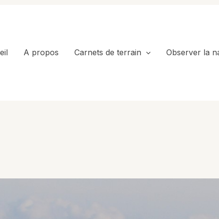
il
A propos
Carnets de terrain
Observer la n