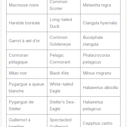
Common
Macreuse noire
Melanitta nigra
Scoter
Long-tailed
Harelde boréale
Clangula hyemalis
Duck
Common
Bucephala
Garrot à œil d’or
Goldeneye
clangula
Cormoran
Pelagic
Phalacrocorax
pélagique
Cormorant
pelagicus
Milan noir
Black Kite
Milvus migrans
Pygargue à queue
White-tailed
Haliaeetus albicilla
blanche
Eagle
Pygargue de
Steller’s Sea-
Haliaeetus
Steller
Eagle
pelagicus
Guillemot à
Spectacled
Cepphus carbo
lunettes
Guillemot