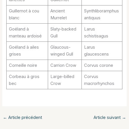
Guillemot à cou
Ancient
Synthliboramphus
blanc
Murrelet
antiquus
Goéland à
Slaty-backed
Larus
manteau ardoisé
Gull
schistisagus
Goéland à ailes
Glaucous-
Larus
grises
winged Gull
glaucescens
Corneille noire
Carrion Crow
Corvus corone
Corbeau à gros
Large-billed
Corvus
bec
Crow
macrorhynchos
←
Article précédent
Article suivant
→