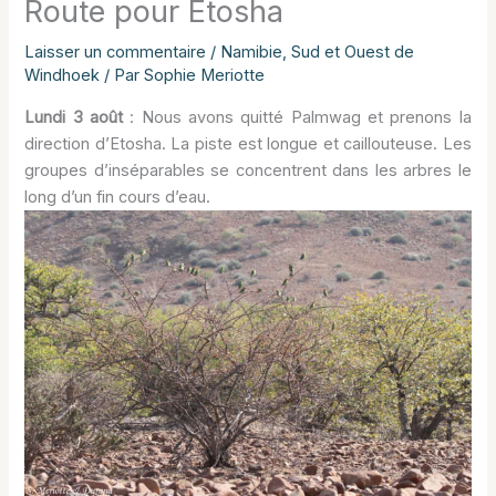
Route pour Etosha
Laisser un commentaire
/
Namibie
,
Sud et Ouest de
Windhoek
/ Par
Sophie Meriotte
Lundi 3 août
: Nous avons quitté Palmwag et prenons la
direction d’Etosha. La piste est longue et caillouteuse. Les
groupes d’inséparables se concentrent dans les arbres le
long d’un fin cours d’eau.