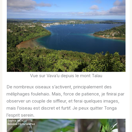
Vue sur Vava’u depuis le mont Talau
De nombreux oiseaux s’activent, principalement des
méliphages foulehaio. Mais, force de patience, je finirai par
observer un couple de siffleur, et ferai quelques images,
mais l’oiseau est discret et furtif. Je peux quitter Tonga
l’esprit serein.