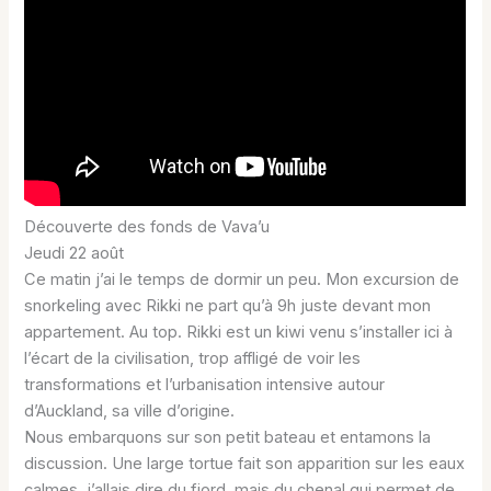
Découverte des fonds de Vava’u
Jeudi 22 août
Ce matin j’ai le temps de dormir un peu. Mon excursion de
snorkeling avec Rikki ne part qu’à 9h juste devant mon
appartement. Au top. Rikki est un kiwi venu s’installer ici à
l’écart de la civilisation, trop affligé de voir les
transformations et l’urbanisation intensive autour
d’Auckland, sa ville d’origine.
Nous embarquons sur son petit bateau et entamons la
discussion. Une large tortue fait son apparition sur les eaux
calmes, j’allais dire du fjord, mais du chenal qui permet de