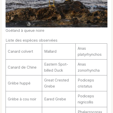
Goéland à queue noire
Liste des espèces observées
Anas
Canard colvert
Mallard
platyrhynchos
Eastern Spot-
Anas
Canard de Chine
billed Duck
zonorhyncha
Great Crested
Podiceps
Grèbe huppé
Grebe
cristatus
Podiceps
Grèbe à cou noir
Eared Grebe
nigricollis
Phalacrocorax