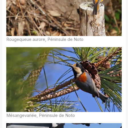
Rougequeue aurore, Péninsule de Noto
Mésangevariée, Péninsule de Noto