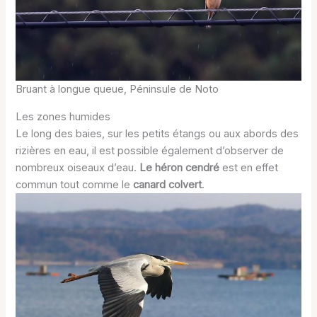
Bruant à longue queue, Péninsule de Noto
Les zones humides
Le long des baies, sur les petits étangs ou aux abords des
rizières en eau, il est possible également d’observer de
nombreux oiseaux d’eau.
Le héron cendré
est en effet
commun tout comme le
canard colvert
.