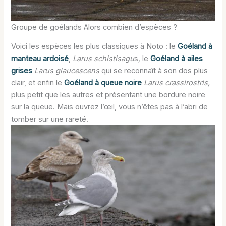
Groupe de goélands Alors combien d’espèces ?
Voici les espèces les plus classiques à Noto : le
Goéland à
manteau ardoisé
,
Larus schistisagu
s
,
le
Goéland à ailes
grises
Larus glaucescens
qui se reconnaît à son dos plus
clair, et enfin le
Goéland à queue noire
Larus crassirostris,
plus petit que les autres et présentant une bordure noire
sur la queue. Mais ouvrez l’œil, vous n’êtes pas à l’abri de
tomber sur une rareté.