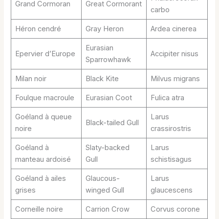
Grand Cormoran
Great Cormorant
carbo
Héron cendré
Gray Heron
Ardea cinerea
Eurasian
Epervier d’Europe
Accipiter nisus
Sparrowhawk
Milan noir
Black Kite
Milvus migrans
Foulque macroule
Eurasian Coot
Fulica atra
Goéland à queue
Larus
Black-tailed Gull
noire
crassirostris
Goéland à
Slaty-backed
Larus
manteau ardoisé
Gull
schistisagus
Goéland à ailes
Glaucous-
Larus
grises
winged Gull
glaucescens
Corneille noire
Carrion Crow
Corvus corone