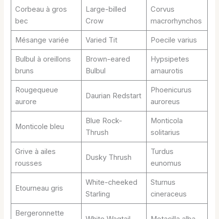
Corbeau à gros
Large-billed
Corvus
bec
Crow
macrorhynchos
Mésange variée
Varied Tit
Poecile varius
Bulbul à oreillons
Brown-eared
Hypsipetes
bruns
Bulbul
amaurotis
Rougequeue
Phoenicurus
Daurian Redstart
aurore
auroreus
Blue Rock-
Monticola
Monticole bleu
Thrush
solitarius
Grive à ailes
Turdus
Dusky Thrush
rousses
eunomus
White-cheeked
Sturnus
Etourneau gris
Starling
cineraceus
Bergeronnette
White Wagtail
Motacilla alba