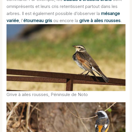
omniprésents et leurs cris retentissent partout dans les
arbres. Il est également possible d’observer la
mésange
variée
, l’
étourneau gris
ou encore la
grive à ailes rousses
.
Grive à ailes rousses, Péninsule de Noto