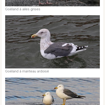
Goéland à ailes grises
Goéland à manteau ardoisé