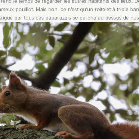
end le temps de regarder les autres habitants des lieux. D
meux pouillot. Mais non, ce n’est qu’un roitelet à triple ba
rigué par tous ces paparazzis se perche au-dessus de nos 