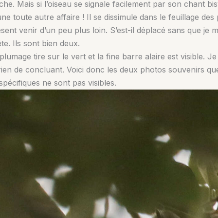
che. Mais si l’oiseau se signale facilement par son chant bi
 toute autre affaire ! Il se dissimule dans le feuillage des p
ésent venir d’un peu plus loin. S’est-il déplacé sans que je
e. Ils sont bien deux.
 plumage tire sur le vert et la fine barre alaire est visible. 
rien de concluant. Voici donc les deux photos souvenirs qu
spécifiques ne sont pas visibles.