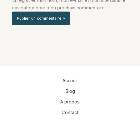
Enregistrer mon nom, mon e-mail et mon site dans le
navigateur pour mon prochain commentaire.
Alternative:
Accueil
Blog
A propos
Contact
Facebook
Instagram