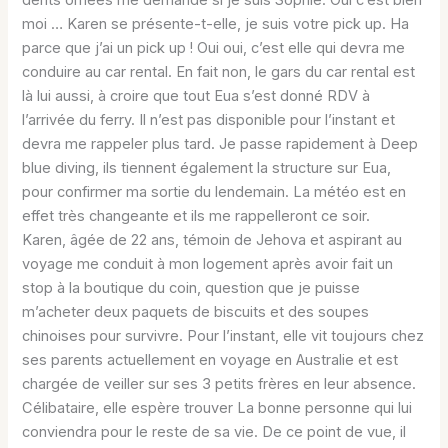
dents ornées me demande si je suis Sophie. Oui c’est bien
moi … Karen se présente-t-elle, je suis votre pick up. Ha
parce que j’ai un pick up ! Oui oui, c’est elle qui devra me
conduire au car rental. En fait non, le gars du car rental est
là lui aussi, à croire que tout Eua s’est donné RDV à
l’arrivée du ferry. Il n’est pas disponible pour l’instant et
devra me rappeler plus tard. Je passe rapidement à Deep
blue diving, ils tiennent également la structure sur Eua,
pour confirmer ma sortie du lendemain. La météo est en
effet très changeante et ils me rappelleront ce soir.
Karen, âgée de 22 ans, témoin de Jehova et aspirant au
voyage me conduit à mon logement après avoir fait un
stop à la boutique du coin, question que je puisse
m’acheter deux paquets de biscuits et des soupes
chinoises pour survivre. Pour l’instant, elle vit toujours chez
ses parents actuellement en voyage en Australie et est
chargée de veiller sur ses 3 petits frères en leur absence.
Célibataire, elle espère trouver La bonne personne qui lui
conviendra pour le reste de sa vie. De ce point de vue, il