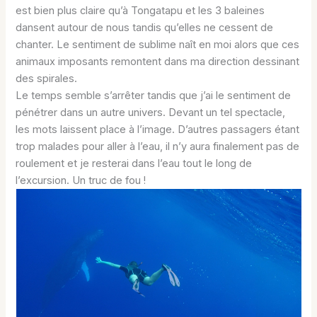
est bien plus claire qu’à Tongatapu et les 3 baleines
dansent autour de nous tandis qu’elles ne cessent de
chanter. Le sentiment de sublime naît en moi alors que ces
animaux imposants remontent dans ma direction dessinant
des spirales.
Le temps semble s’arrêter tandis que j’ai le sentiment de
pénétrer dans un autre univers. Devant un tel spectacle,
les mots laissent place à l’image. D’autres passagers étant
trop malades pour aller à l’eau, il n’y aura finalement pas de
roulement et je resterai dans l’eau tout le long de
l’excursion. Un truc de fou !