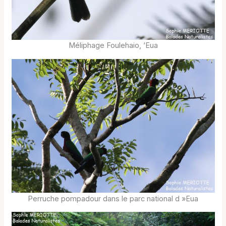
Méliphage Foulehaio, ‘Eua
Perruche pompadour dans le parc national d »Eua