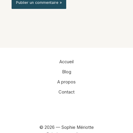
Alternative:
Accueil
Blog
A propos
Contact
Facebook
Instagram
© 2026 — Sophie Mériotte