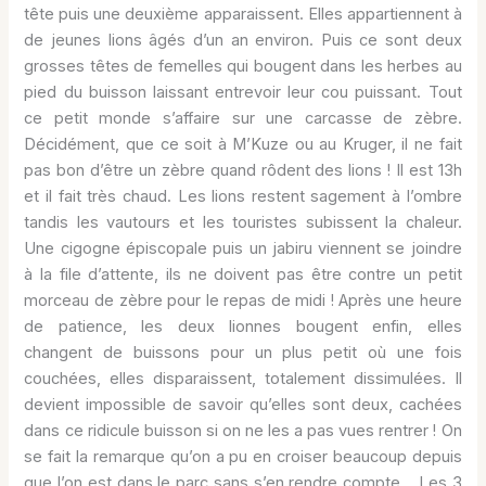
tête puis une deuxième apparaissent. Elles appartiennent à
de jeunes lions âgés d’un an environ. Puis ce sont deux
grosses têtes de femelles qui bougent dans les herbes au
pied du buisson laissant entrevoir leur cou puissant. Tout
ce petit monde s’affaire sur une carcasse de zèbre.
Décidément, que ce soit à M’Kuze ou au Kruger, il ne fait
pas bon d’être un zèbre quand rôdent des lions ! Il est 13h
et il fait très chaud. Les lions restent sagement à l’ombre
tandis les vautours et les touristes subissent la chaleur.
Une cigogne épiscopale puis un jabiru viennent se joindre
à la file d’attente, ils ne doivent pas être contre un petit
morceau de zèbre pour le repas de midi ! Après une heure
de patience, les deux lionnes bougent enfin, elles
changent de buissons pour un plus petit où une fois
couchées, elles disparaissent, totalement dissimulées. Il
devient impossible de savoir qu’elles sont deux, cachées
dans ce ridicule buisson si on ne les a pas vues rentrer ! On
se fait la remarque qu’on a pu en croiser beaucoup depuis
que l’on est dans le parc sans s’en rendre compte… Les 3