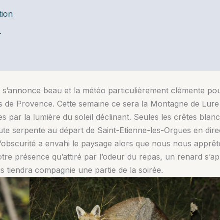
tion
.
s’annonce beau et la météo particulièrement clémente pour
s de Provence. Cette semaine ce sera la Montagne de Lure !
s par la lumière du soleil déclinant. Seules les crêtes blan
route serpente au départ de Saint-Etienne-les-Orgues en di
L’obscurité a envahi le paysage alors que nous nous apprêto
otre présence qu’attiré par l’odeur du repas, un renard s’a
us tiendra compagnie une partie de la soirée.