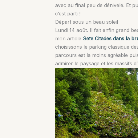
avec au final peu de dénivelé. Et p
c’est parti !
Départ sous un beau soleil
Lundi 14 août. Il fait enfin grand b
mon article
Sete Citades dans la b
choisissons le parking classique de
parcours est la moins agréable pu
admirer le paysage et les massifs d’