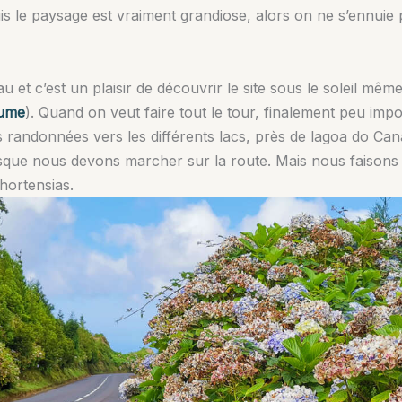
uis le paysage est vraiment grandiose, alors on ne s’ennuie
eau et c’est un plaisir de découvrir le site sous le soleil mê
rume
). Quand on veut faire tout le tour, finalement peu impo
s randonnées vers les différents lacs, près de lagoa do Can
isque nous devons marcher sur la route. Mais nous faisons
hortensias.