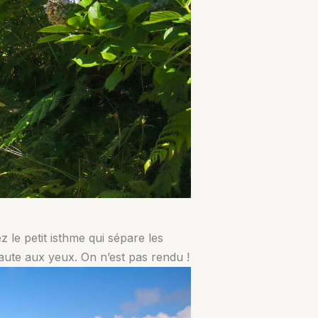
 le petit isthme qui sépare les
aute aux yeux. On n’est pas rendu !