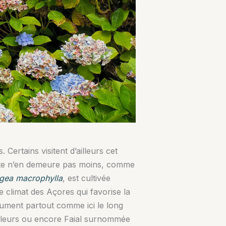
ertains visitent d’ailleurs cet
lante n’en demeure pas moins, comme
gea macrophylla
, est cultivée
 climat des Açores qui favorise la
olument partout comme ici le long
x fleurs ou encore Faial surnommée