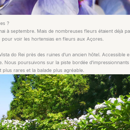
res ?
 mai à septembre. Mais de nombreuses fleurs étaient déjà p
e pour voir les hortensias en fleurs aux Açores.
sta do Rei près des ruines d’un ancien hôtel. Accessible en
de. Nous poursuivons sur la piste bordée d’impressionnants
 plus rares et la balade plus agréable.