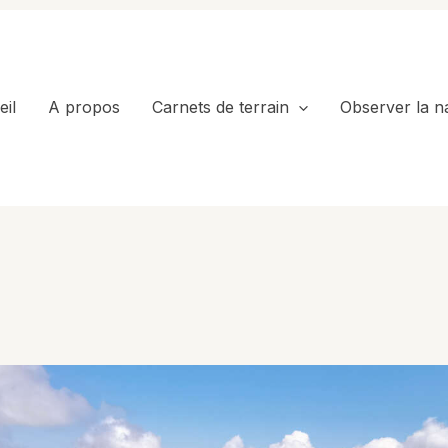
il
A propos
Carnets de terrain
Observer la n